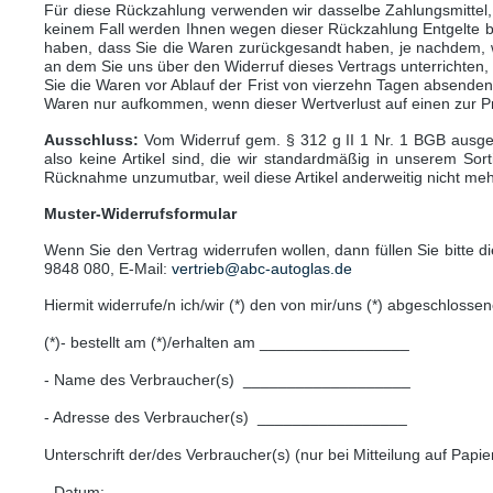
Für diese Rückzahlung verwenden wir dasselbe Zahlungsmittel, 
keinem Fall werden Ihnen wegen dieser Rückzahlung Entgelte be
haben, dass Sie die Waren zurückgesandt haben, je nachdem, we
an dem Sie uns über den Widerruf dieses Vertrags unterrichten,
Sie die Waren vor Ablauf der Frist von vierzehn Tagen absende
Waren nur aufkommen, wenn dieser Wertverlust auf einen zur P
Ausschluss:
Vom Widerruf gem. § 312 g II 1 Nr. 1 BGB ausges
also keine Artikel sind, die wir standardmäßig in unserem Sort
Rücknahme unzumutbar, weil diese Artikel anderweitig nicht me
Muster-Widerrufsformular
Wenn Sie den Vertrag widerrufen wollen, dann füllen Sie bitte
9848 080, E-Mail:
vertrieb@abc-autoglas.de
Hiermit widerrufe/n ich/wir (*) den von mir/uns (*) abgeschloss
(*)- bestellt am (*)/erhalten am _________________
- Name des Verbraucher(s)
___________________
- Adresse des Verbraucher(s)
_________________
Unterschrift der/des Verbraucher(s) (nur bei Mitteilung auf Papie
- Datum: ______________________