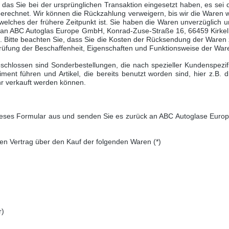
das Sie bei der ursprünglichen Transaktion eingesetzt haben, es sei d
rechnet. Wir können die Rückzahlung verweigern, bis wir die Waren 
lches der frühere Zeitpunkt ist. Sie haben die Waren unverzüglich 
 an
ABC Autoglas Europe GmbH, Konrad-Zuse-Straße 16, 66459 Kirkel
n. Bitte beachten Sie, dass Sie die Kosten der Rücksendung der Waren 
rüfung der Beschaffenheit, Eigenschaften und Funktionsweise der War
chlossen sind Sonderbestellungen, die nach spezieller Kundenspezifi
iment führen und Artikel, die bereits benutzt worden sind, hier z.B. d
hr verkauft werden können.
 dieses Formular aus und senden Sie es zurück an ABC Autoglase Eur
enen Vertrag über den Kauf der folgenden Waren (*)
r)