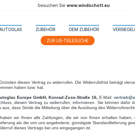
besuchen Sie
www.windschott.eu
AUTOGLAS
ZUBEHÖR
OEM ZUBEHÖR
VERSIEGE
ZUR US-TEILESUCHE
ünden diesen Vertrag zu widerrufen. Die Widerrufsfrist beträgt vie
genommen haben bzw. hat.
utoglas Europe GmbH, Konrad-Zuse-Straße 16,
E-Mail:
vertrieb@a
tschluss, diesen Vertrag zu widerrufen, informieren. Sie können dafür
es aus, dass Simile die Mitteilung über die Ausübung des Widerrufsrecht
haben wir Ihnen alle Zahlungen, die wir von Ihnen erhalten haben, e
Lieferung als die von uns angebotene, günstigste Standardlieferung g
derruf dieses Vertrags bei uns eingegangen ist.